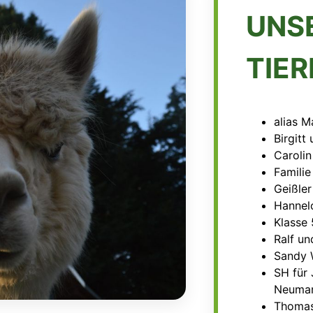
UNS
TIE
alias M
Birgitt
Carolin
Familie
Geißler
Hannel
Klasse 
Ralf un
Sandy 
SH für 
Neuman
Thomas