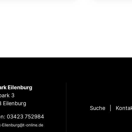
ark Eilenburg
park 3
 Eilenburg
Suche
Konta
on: 03423 752984
k-Eilenburg@t-online.de