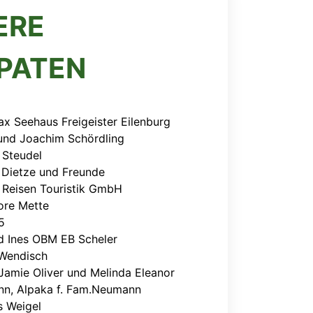
ERE
RPATEN
ax Seehaus Freigeister Eilenburg
 und Joachim Schördling
 Steudel
 Dietze und Freunde
 Reisen Touristik GmbH
ore Mette
5
d Ines OBM EB Scheler
Wendisch
Jamie Oliver und Melinda Eleanor
n, Alpaka f. Fam.Neumann
 Weigel