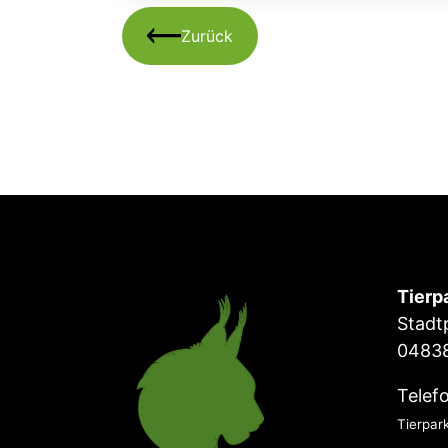
Zurück
Tierp
Stadt
04838
Telef
Tierpar