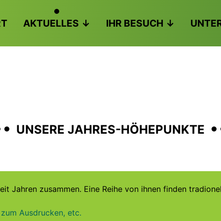
RT
AKTUELLES
IHR BESUCH
UNTE
..
.
UNSERE JAHRES-HÖHEPUNKTE
seit Jahren zusammen. Eine Reihe von ihnen finden tradionel
 zum Ausdrucken, etc.