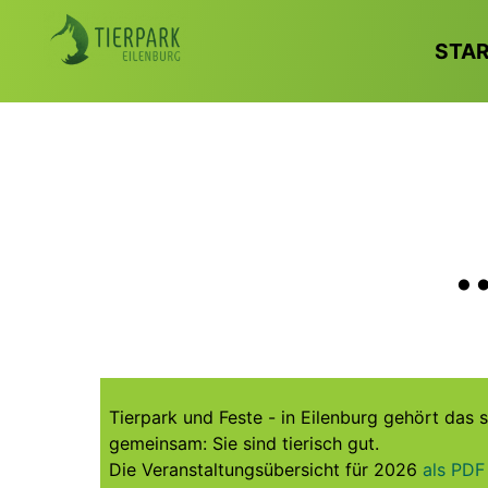
STA
.
Tierpark und Feste - in Eilenburg gehört das 
gemeinsam: Sie sind tierisch gut.
Die Veranstaltungsübersicht für 2026
als PDF