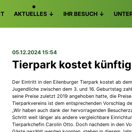
RT
AKTUELLES
IHR BESUCH
UNTE
05.12.2024 15:54
Tierpark kostet künfti
Der Eintritt in den Eilenburger Tierpark kostet ab de
Jugendliche zwischen dem 3. und 16. Geburtstag zahle
seine Preise zuletzt 2019 angehoben hatte, die Preis
Tierparkvereins ist dem entsprechenden Vorschlag de
„Wir haben auch dank der hervorragenden Besucherz
Schritt weit länger als andere vergleichbare Einricht
Tierparkchefin Carolin Otto. Doch nachdem in den V
Gäste gezählt werden konnten, stehen in diesem Jahr