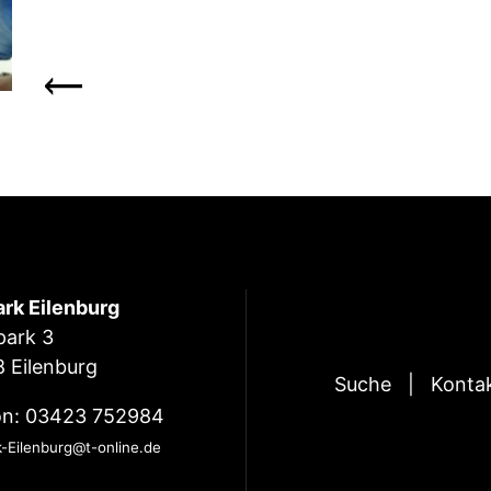
ark Eilenburg
park 3
 Eilenburg
Suche
Konta
on: 03423 752984
k-Eilenburg@t-online.de