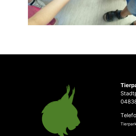
Tierp
Stadt
04838
Telef
Tierpar