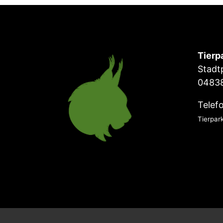
Tierp
Stadt
04838
Telef
Tierpar