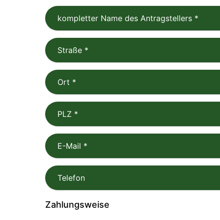
kompletter Name des Antragstellers
*
Straße
*
Ort
*
PLZ
*
E-Mail
*
Telefon
Zahlungsweise