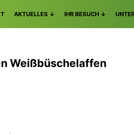
RT
AKTUELLES
IHR BESUCH
UNTE
en Weißbüschelaffen