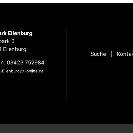
ark Eilenburg
park 3
 Eilenburg
Suche
Konta
on: 03423 752984
k-Eilenburg@t-online.de